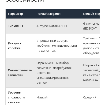
Параметр
Renault Megane 1
Renault Megan
6-ступенчата
Тип АКПП
4-ступенчатая АКПП
(EDS/CVT)
Требуется бо
Упрощенный доступ,
Доступ к
времени из-за
требуется меньше времени
коробке
дополнительн
на демонтаж
оборудования 
Ограниченный выбор,
Широкий выб
возможно, потребуется
Совместимость
запчастей, до
искать на
запчастей
как в сети, так 
специализированных
магазинах
рынках
Уровень
сложности
Низкий
Средний
замены