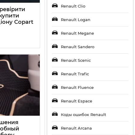
Renault Clio
еревірити
 купити
Renault Logan
іону Copart
Renault Megane
Renault Sandero
Renault Scenic
Renault Trafic
Renault Fluence
Renault Espace
Коды ошибок Renault
ешения
робный
Renault Arcana
ыбору