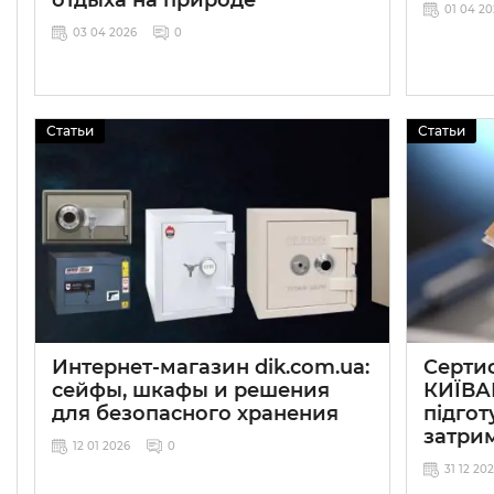
01 04 2
03 04 2026
0
Статьи
Статьи
Интернет-магазин dik.com.ua:
Сертиф
сейфы, шкафы и решения
КИЇВА
для безопасного хранения
підгот
затри
12 01 2026
0
31 12 20