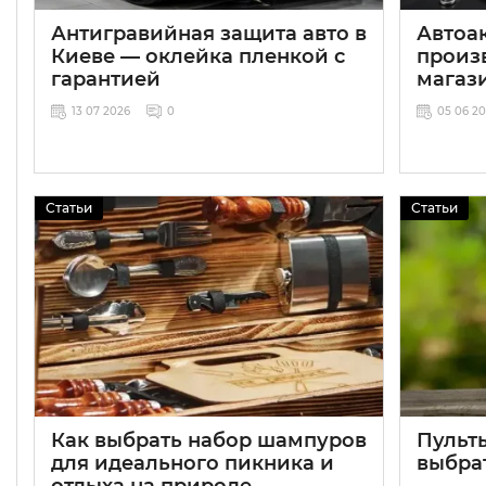
Антигравийная защита авто в
Автоа
Киеве — оклейка пленкой с
произ
гарантией
магаз
13 07 2026
0
05 06 2
Статьи
Статьи
Как выбрать набор шампуров
Пульт
для идеального пикника и
выбра
отдыха на природе