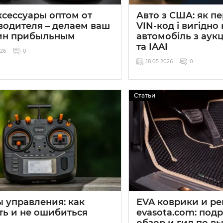
ксессуары оптом от
Авто з США: як п
водителя – делаем ваш
VIN-код і вигідно
ин прибыльным
автомобіль з аукц
та IAAI
026
0
18 05 2026
0
Статьи
ы управления: как
EVA коврики и р
ть и не ошибиться
evasota.com: под
обзор и гид по в