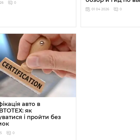
026
0
01 04 2026
0
ікація авто в
ВТОТЕХ: як
уватися і пройти без
мок
25
0