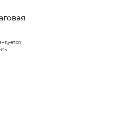
аговая
ендуется
ить