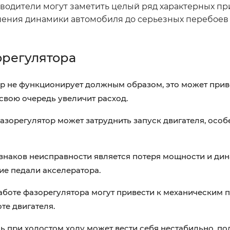
одители могут заметить целый ряд характерных при
шения динамики автомобиля до серьезных перебоев 
регулятора
р не функционирует должным образом, это может прив
свою очередь увеличит расход.
зорегулятор может затруднить запуск двигателя, особ
наков неисправности является потеря мощности и дин
ие педали акселератора.
аботе фазорегулятора могут привести к механическим 
те двигателя.
ь при холостом ходу может вести себя нестабильно, по