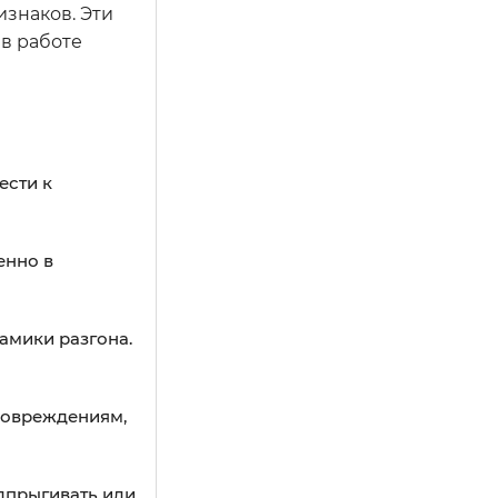
знаков. Эти
в работе
ести к
енно в
амики разгона.
повреждениям,
дпрыгивать или