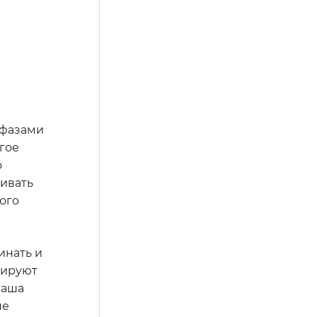
 фазами
гое
о
живать
ого
инать и
рируют
Ваша
не