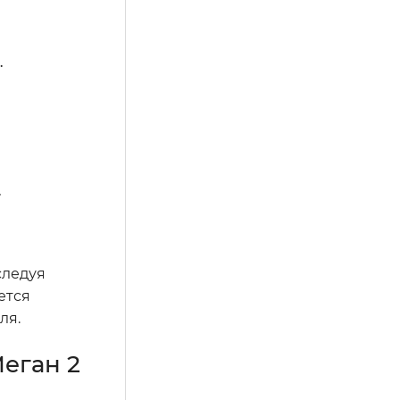
.
.
следуя
ется
ля.
еган 2