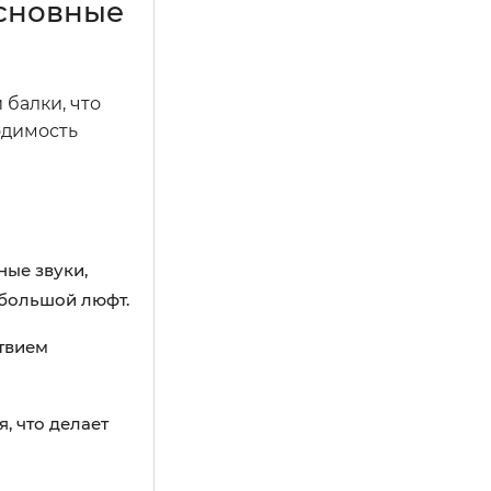
основные
балки, что
одимость
ные звуки,
 большой люфт.
твием
, что делает