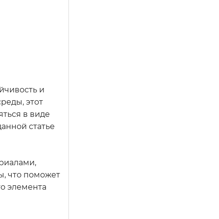
йчивость и
реды, этот
ться в виде
данной статье
риалами,
ы, что поможет
о элемента