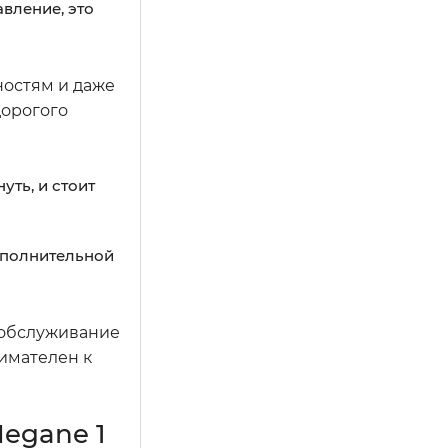
вление, это
ностям и даже
дорогого
уть, и стоит
ополнительной
 обслуживание
нимателен к
egane 1