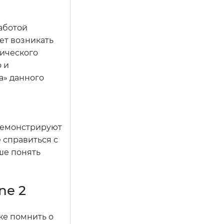
аботой
ет возникать
нического
о и
а» данного
 демонстрируют
 справиться с
ше понять
ne 2
же помнить о