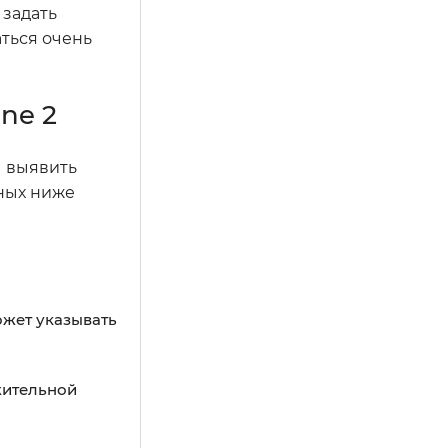
 задать
аться очень
ne 2
ы выявить
нных ниже
ожет указывать
жительной