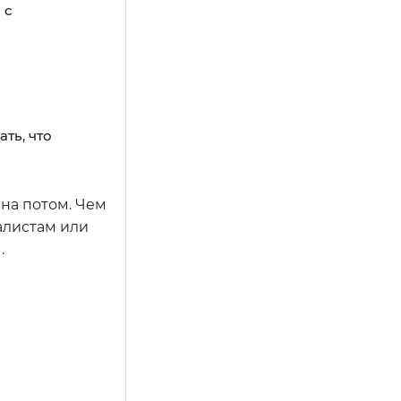
 с
ть, что
на потом. Чем
алистам или
.