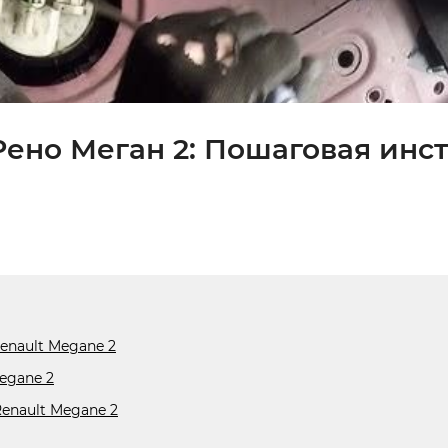
Рено Меган 2: Пошаговая инс
enault Megane 2
egane 2
enault Megane 2