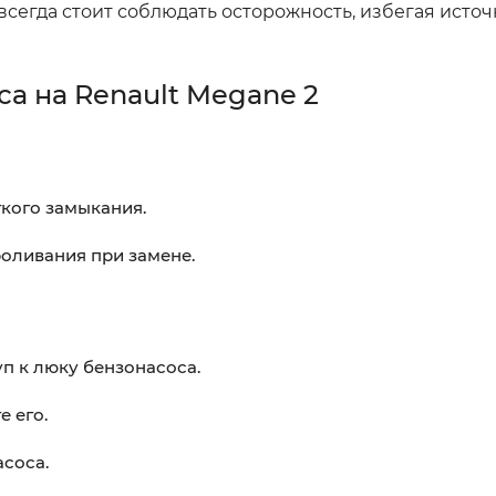
всегда стоит соблюдать осторожность, избегая источ
а на Renault Megane 2
ткого замыкания.
роливания при замене.
уп к люку бензонасоса.
е его.
асоса.