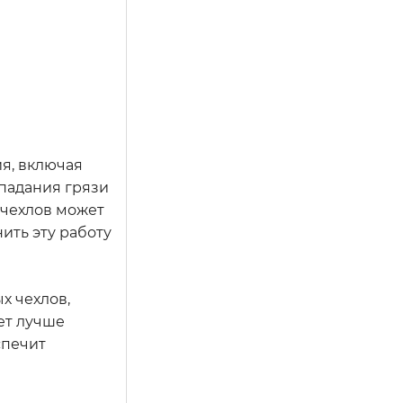
я, включая
опадания грязи
 чехлов может
ить эту работу
х чехлов,
ет лучше
спечит