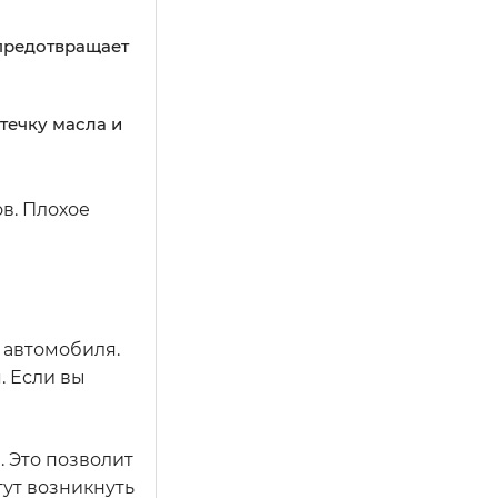
 предотвращает
течку масла и
в. Плохое
 автомобиля.
. Если вы
 Это позволит
гут возникнуть