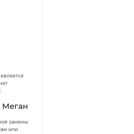
 является
нет
.
 Меган
ной замены
лам или