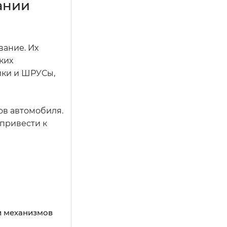
ании
вание. Их
ких
ики и ШРУСы,
ов автомобиля.
привести к
и механизмов