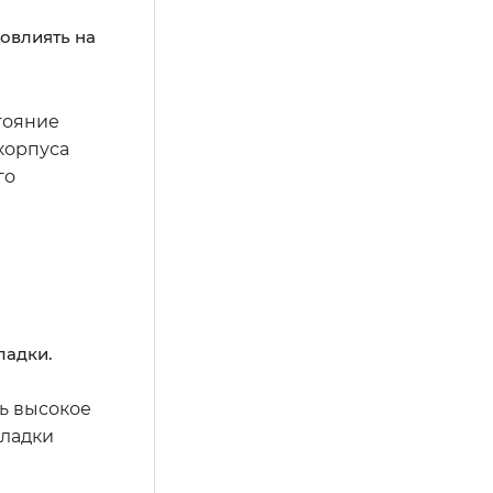
овлиять на
тояние
корпуса
го
ладки.
ь высокое
кладки