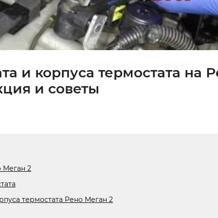
та и корпуса термостата на 
кция и советы
 Меган 2
тата
рпуса термостата Рено Меган 2