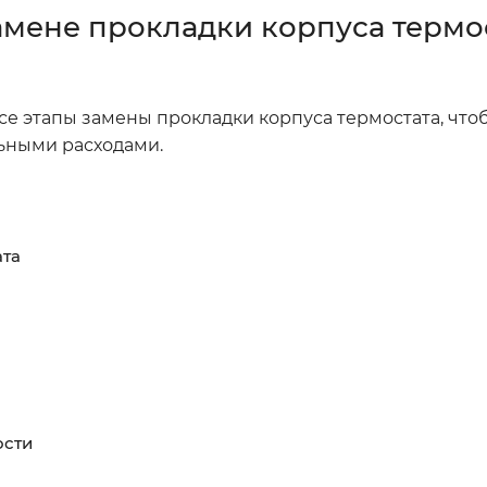
амене прокладки корпуса термо
е этапы замены прокладки корпуса термостата, что
льными расходами.
ата
ости