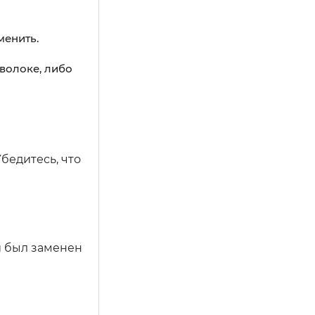
менить.
оволоке, либо
бедитесь, что
й был заменен