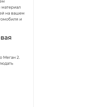
уем
й материал
ей на вашем
втомобиля и
овая
 Меган 2.
людать