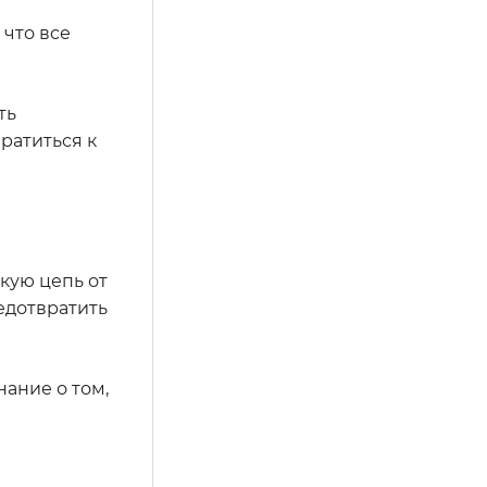
 что все
ть
ратиться к
кую цепь от
едотвратить
ание о том,