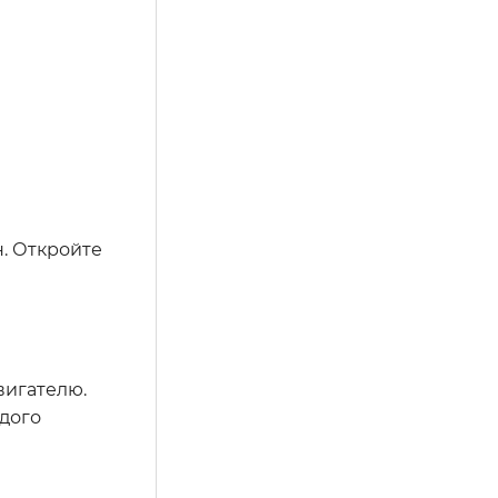
н. Откройте
вигателю.
дого