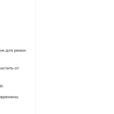
ож для резки
истить от
й.
 времени,