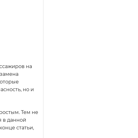
ассажиров на
 замена
которые
асность, но и
ростым. Тем не
я в данной
конце статьи,