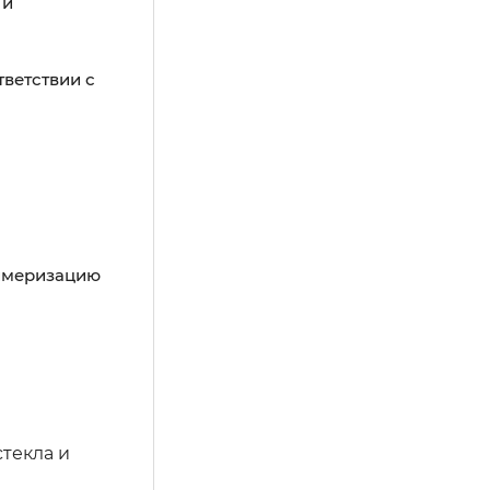
 и
тветствии с
лимеризацию
текла и