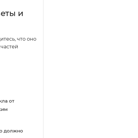
веты и
итесь, что оно
пчастей
кла от
ким
но должно