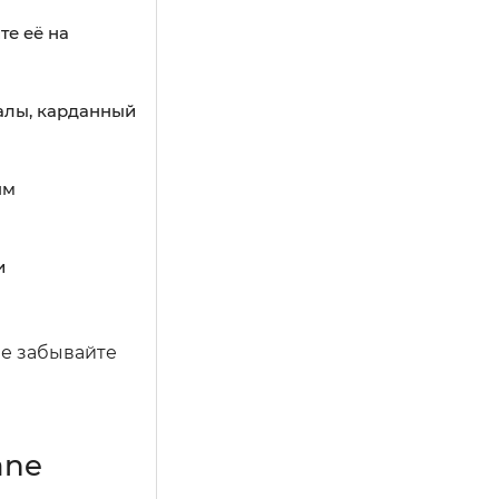
те её на
алы, карданный
ям
и
Не забывайте
ane