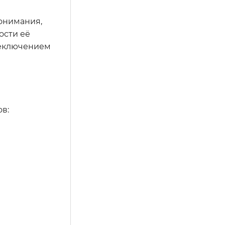
понимания,
ости её
реключением
в: