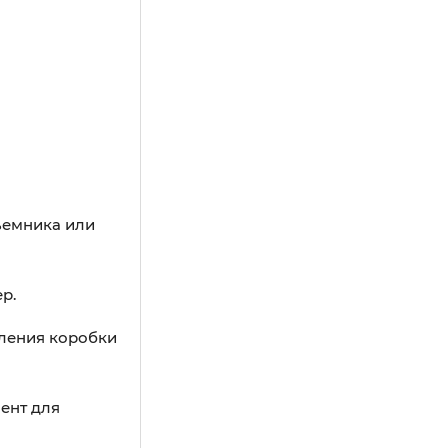
ъемника или
р.
пления коробки
ент для