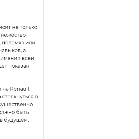
исит не только
 множество
, поломка или
навыков, а
нимания всей
дет показан
 на Renault
 столкнуться в
 существенно
должно быть
в будущем.