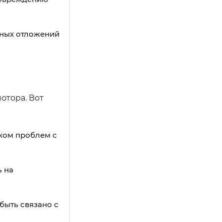
дных отложений
отора. Вот
аком проблем с
ь на
быть связано с