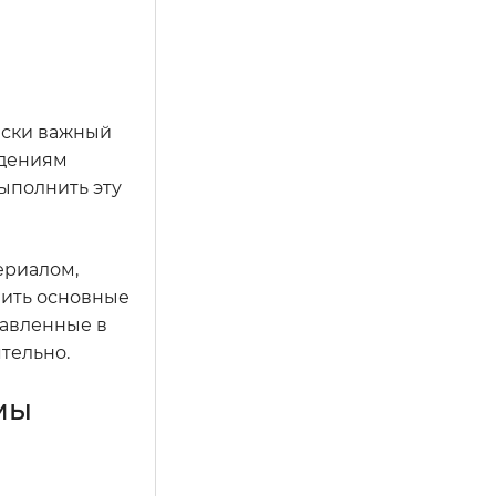
ески важный
ждениям
ыполнить эту
ериалом,
вить основные
тавленные в
тельно.
мы