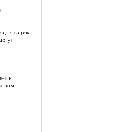
о
одлить срок
могут
димые
лапаны