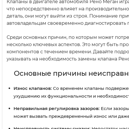
Клапаны в двигателе автомобиля Рено Меган иг
что непосредственно влияет на производительнос
деталь, они могут выйти из строя. Понимание п
автовладельцам своевременно диагностировать 
Среди основных причин, по которым может потре
несколько ключевых аспектов. Это могут быть пр
компонентов с течением времени. Давайте подр
указывать на необходимость замены клапана Рено
Основные причины неисправно
Износ клапанов:
Со временем клапаны подвержены
ухудшению их функциональности и необходимост
Неправильная регулировка зазоров:
Если зазоры
может вызвать преждевременный износ или даже
Неисправность системы смазки:
Недостаток масл