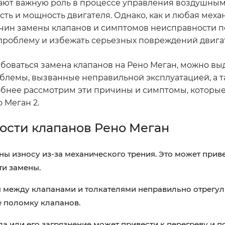
рают важную роль в процессе управления воздушным
ть и мощность двигателя. Однако, как и любая меха
ричин замены клапанов и симптомов неисправности 
проблему и избежать серьезных повреждений двига
боваться замена клапанов на Рено Меган, можно вы
облемы, вызванные неправильной эксплуатацией, а 
обнее рассмотрим эти причины и симптомы, которые
 Меган 2.
сти клапанов Рено Меган
 износу из-за механического трения. Это может приве
и замены.
 между клапанами и толкателями неправильно отрегул
 поломку клапанов.
а или его загрязнение может привести к перегреву и 