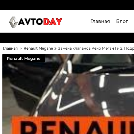
Главная
Блог
Главная
Renault Megane
Замена клапанов Рено Меган 1 и 2: Под
Renault Megane