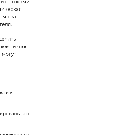
и потоками,
ническая
помогут
теля.
делить
также износ
 могут
сти к
ированы, это
повреждению