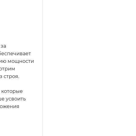
 за
обеспечивает
нию мощности
мотрим
 строя.
 которые
ше усвоить
ложения