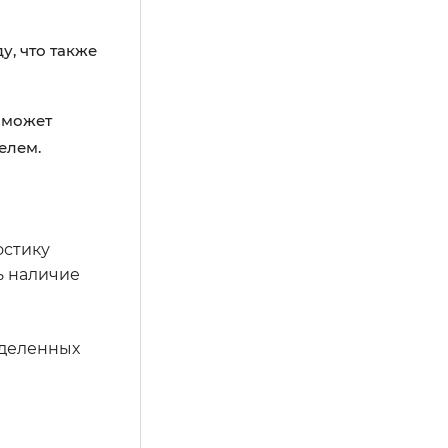
у, что также
 может
елем.
остику
ь наличие
еделенных