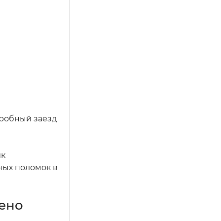
пробный заезд
ик
ных поломок в
Рено