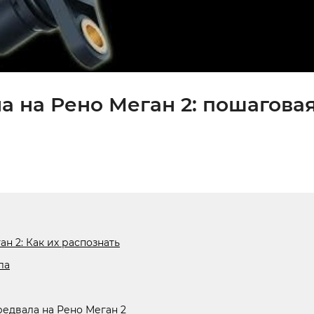
а на Рено Меган 2: пошагова
н 2: Как их распознать
ла
едвала на Рено Меган 2