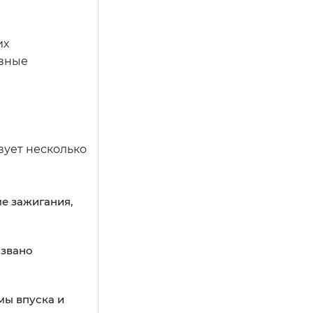
их
овные
вует несколько
ме зажигания,
ызвано
мы впуска и