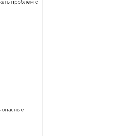
жать проблем с
ь опасные