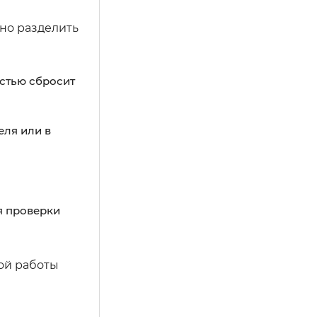
жно разделить
стью сбросит
еля или в
я проверки
ой работы