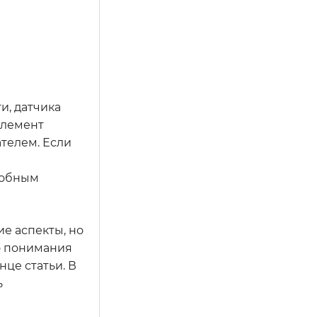
и, датчика
элемент
телем. Если
добным
е аспекты, но
о понимания
це статьи. В
ь