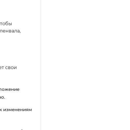
чтобы
ленвала,
ет свои
оложение
о.
 к изменениям