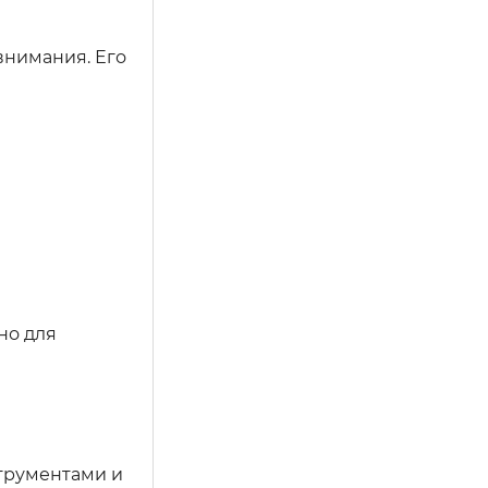
внимания. Его
но для
струментами и