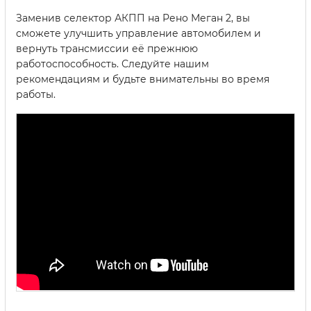
Заменив селектор АКПП на Рено Меган 2, вы
сможете улучшить управление автомобилем и
вернуть трансмиссии её прежнюю
работоспособность. Следуйте нашим
рекомендациям и будьте внимательны во время
работы.