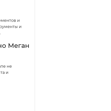
ементов и
трументы и
.
но Меган
апе не
та и