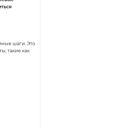
иться
имые шаги. Это
ы, такие как