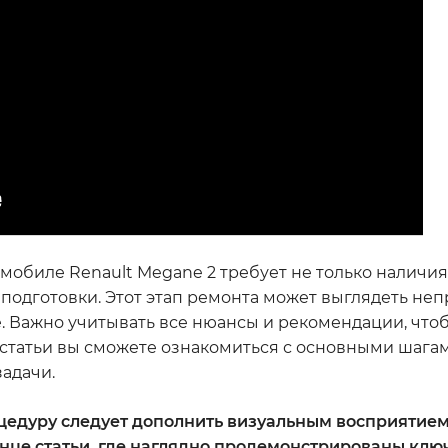
мобиле Renault Megane 2 требует не только наличия
подготовки. Этот этап ремонта может выглядеть неп
ые. Важно учитывать все нюансы и рекомендации, что
статьи вы сможете ознакомиться с основными шагам
адачи.
цедуру следует дополнить визуальным восприятием
онце статьи, где наглядно продемонстрированы кл