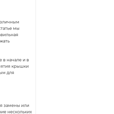
различным
статье мы
авильная
ежать
 в начале и в
снятия крышки
ным для
ля замены или
ние нескольких