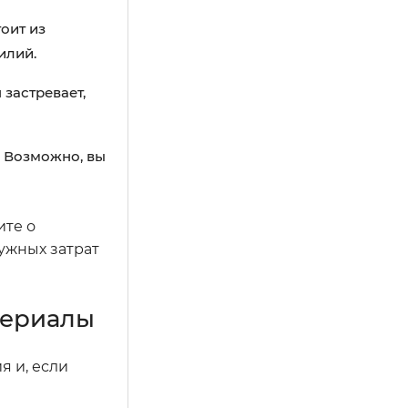
оит из
илий.
 застревает,
. Возможно, вы
ите о
ужных затрат
териалы
я и, если