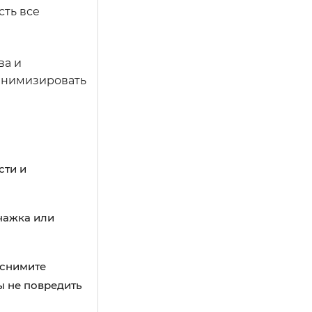
сть все
ва и
минимизировать
сти и
чажка или
 снимите
ы не повредить