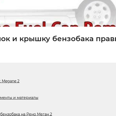
ючок и крышку бензобака пра
t Megane 2
ументы и материалы
бензобака на Рено Меган 2