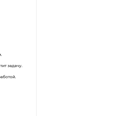
.
тит задачу.
работой.