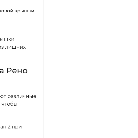
новой крышки.
рышки
ез лишних
а Рено
ают различные
, чтобы
ан 2 при