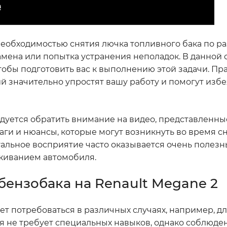
 необходимостью снятия лючка топливного бака по 
амена или попытка устранения неполадок. В данной 
тобы подготовить вас к выполнению этой задачи. Пр
й значительно упростят вашу работу и помогут изб
уется обратить внимание на видео, представленные
аги и нюансы, которые могут возникнуть во время 
уальное восприятие часто оказывается очень полез
уживанием автомобиля.
бензобака на Renault Megane 2
ет потребоваться в различных случаях, например, д
ая не требует специальных навыков, однако соблюде