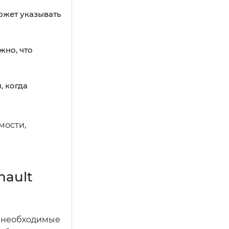
ожет указывать
жно, что
 когда
мости,
nault
е необходимые