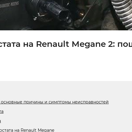
тата на Renault Megane 2: по
2: основные причины и симптомы неисправностей
та
а
стата на Renault Megane