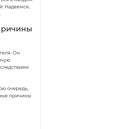
. Надеемся,
.
 причины
теля. Он
очую
оследствиям
ою очередь,
вные причины