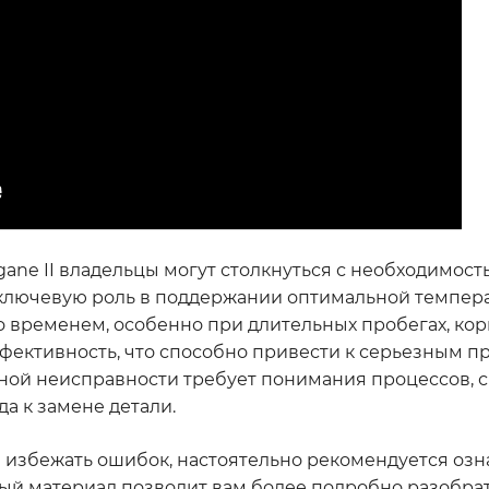
ane II владельцы могут столкнуться с необходимос
т ключевую роль в поддержании оптимальной темпер
Со временем, особенно при длительных пробегах, кор
ффективность, что способно привести к серьезным п
ной неисправности требует понимания процессов, с
а к замене детали.
и избежать ошибок, настоятельно рекомендуется озн
ьный материал позволит вам более подробно разобра