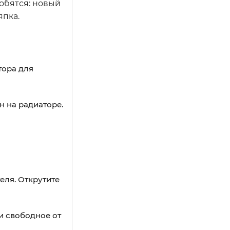
обятся: новый
япка.
тора для
 на радиаторе.
еля. Открутите
 и свободное от