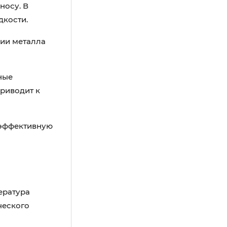
носу. В
дкости.
зии металла
ные
приводит к
еэффективную
ература
ческого