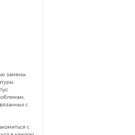
тью замены
атуры
пус
роблемам,
вязанных с
акомиться с
ться в каждом