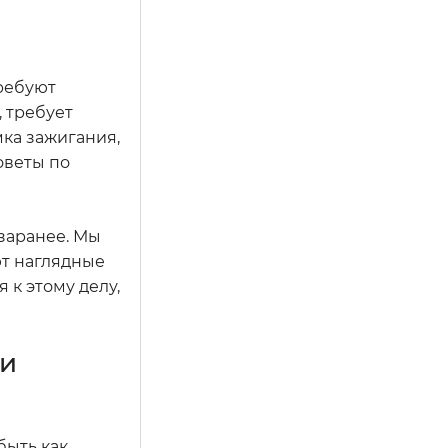
ребуют
, требует
ка зажигания,
оветы по
заранее. Мы
ют наглядные
 к этому делу,
 и
быть как