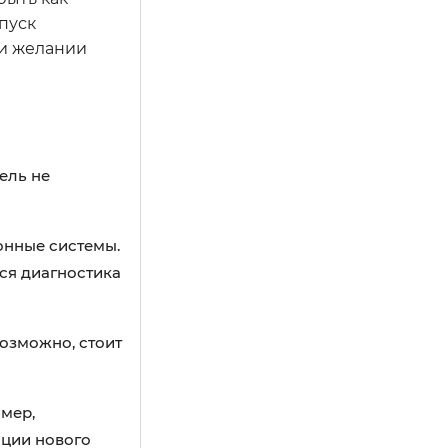
пуск
ли желании
ель не
онные системы.
ся диагностика
возможно, стоит
мер,
ации нового