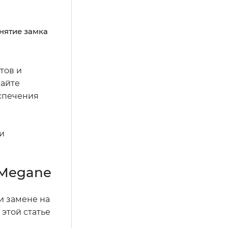
нятие замка
тов и
вайте
спечения
и
 Megane
и замене на
этой статье