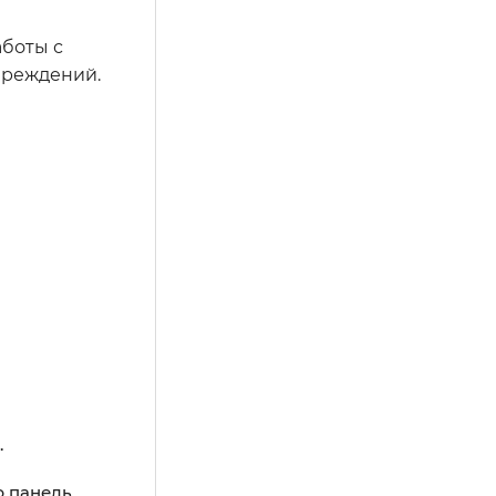
аботы с
вреждений.
.
ю панель