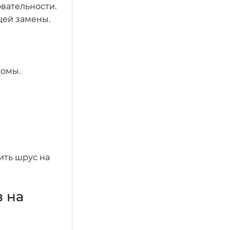
овательности.
щей замены.
томы.
ить шрус на
 на