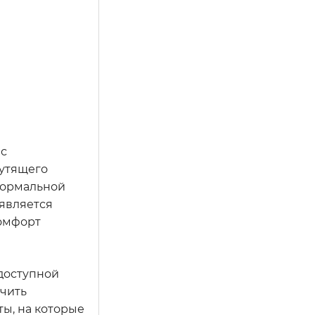
 с
рутящего
нормальной
 является
комфорт
 доступной
учить
ты, на которые