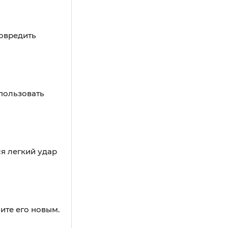
повредить
пользовать
ся легкий удар
ите его новым.