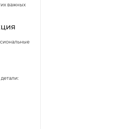
тих важных
кция
ессиональные
детали: