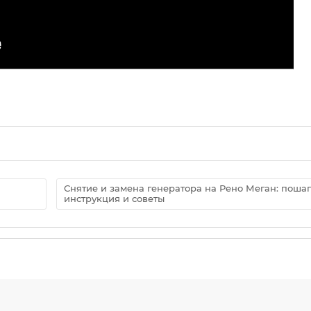
Снятие и замена генератора на Рено Меган: поша
инструкция и советы