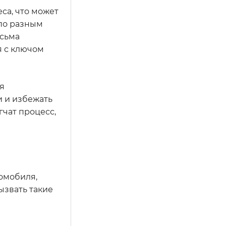
са, что может
 по разным
есьма
я с ключом
я
и и избежать
гчат процесс,
томобиля,
ызвать такие