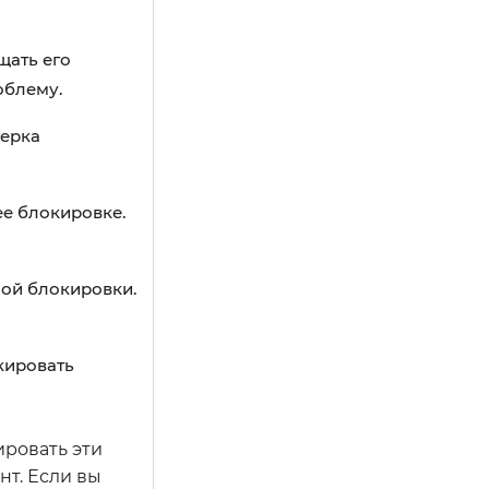
щать его
облему.
верка
е блокировке.
ой блокировки.
кировать
ировать эти
нт. Если вы