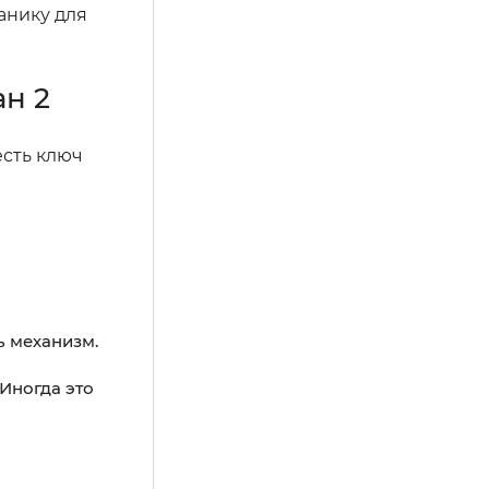
анику для
н 2
есть ключ
ь механизм.
Иногда это