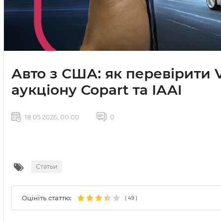
Авто з США: як перевірити V
аукціону Copart та IAAI
18 05 2026, 00:00
0
Статьи
Оцініть статтю:
(
49
)