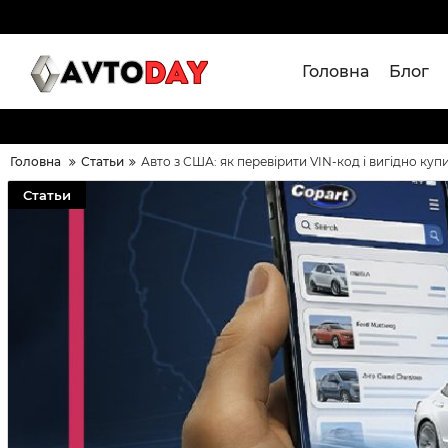
Головна
Блог
Головна
Статьи
Авто з США: як перевірити VIN-код і вигідно купи
Статьи