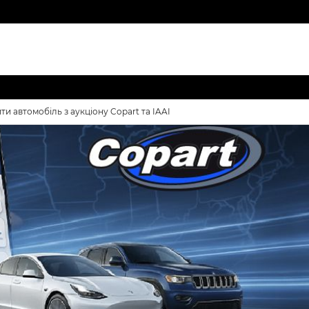
ти автомобіль з аукціону Copart та IAAI